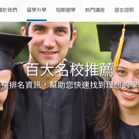
關於我們
留學升學
短期遊學
熱門講座
語言證照
百大名校推薦
完整排名資訊，幫助您快速找到理想的學