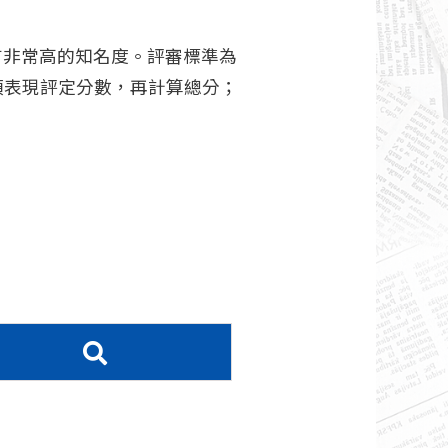
排名具有非常高的知名度。評審標準為
項表現評定分數，再計算總分；