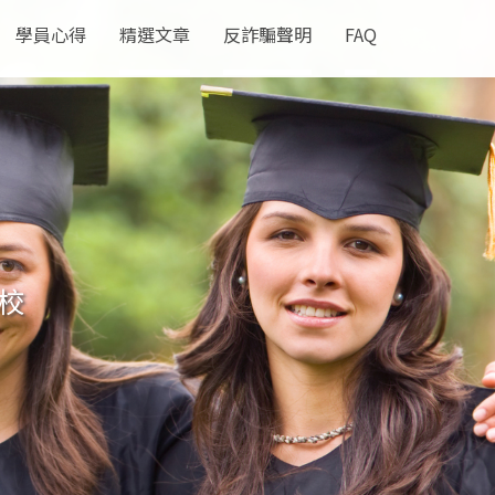
學員心得
精選文章
反詐騙聲明
FAQ
校