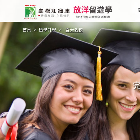
首頁
>
留學升學
>
百大名校