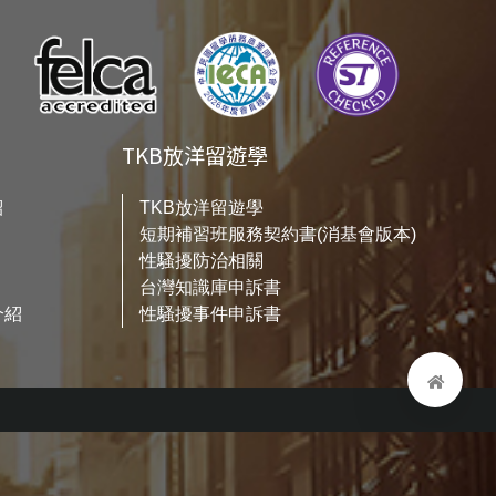
TKB放洋留遊學
紹
TKB放洋留遊學
短期補習班服務契約書(消基會版本)
性騷擾防治相關
台灣知識庫申訴書
介紹
性騷擾事件申訴書