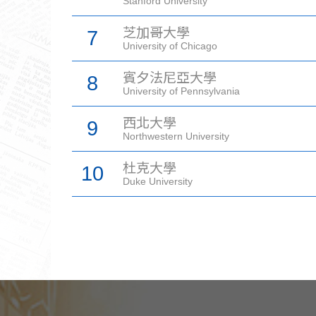
Stanford University
芝加哥大學
7
University of Chicago
賓夕法尼亞大學
8
University of Pennsylvania
西北大學
9
Northwestern University
杜克大學
10
Duke University