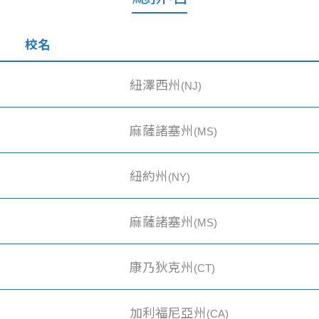
校名
紐澤西州
(NJ)
麻薩諸塞州
(MS)
紐約州
(NY)
麻薩諸塞州
(MS)
康乃狄克州
(CT)
加利福尼亞州
(CA)