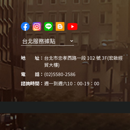
地 址：
台北市忠孝西路一段 102 號 3F(宏啟經
貿大樓)
電 話：
(02)5580-2586
諮詢時間：
週一到週六10：00-19：00