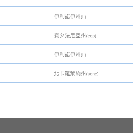
伊利諾伊州
(II)
賓夕法尼亞州
(cop)
伊利諾伊州
(II)
北卡羅萊納州
(sonc)