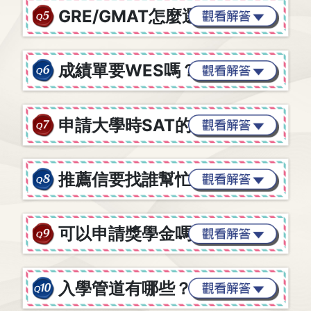
GRE/GMAT怎麼選？
成績單要WES嗎？
申請大學時SAT的必要性？
推薦信要找誰幫忙寫？
可以申請獎學金嗎？
入學管道有哪些？