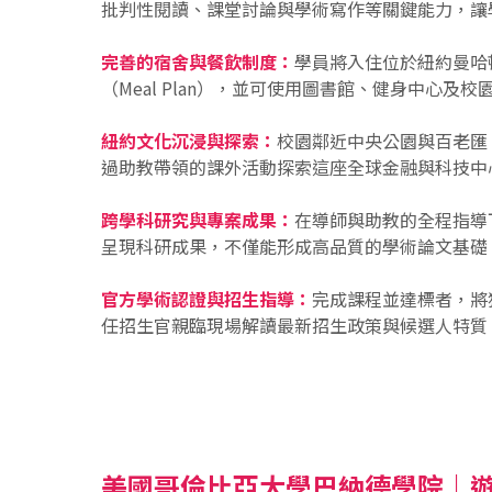
批判性閱讀、課堂討論與學術寫作等關鍵能力，讓
完善的宿舍與餐飲制度：
學員將入住位於紐約曼哈
（Meal Plan），並可使用圖書館、健身中心
紐約文化沉浸與探索：
校園鄰近中央公園與百老匯，
過助教帶領的課外活動探索這座全球金融與科技中
跨學科研究與專案成果：
在導師與助教的全程指導
呈現科研成果，不僅能形成高品質的學術論文基礎
官方學術認證與招生指導：
完成課程並達標者，將
任招生官親臨現場解讀最新招生政策與候選人特質
美國哥倫比亞大學巴納德學院｜