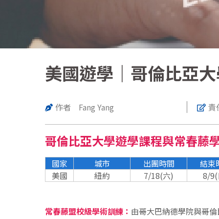
美國遊學｜哥倫比亞大
作者 Fang Yang
責任
哥倫比亞大學遊學課程與常春藤
國家
城市
出團時間
結束
美國
紐約
7/18(六)
8/9
常春藤盟校級學術訓練：
由哥大巴納德學院與哥倫