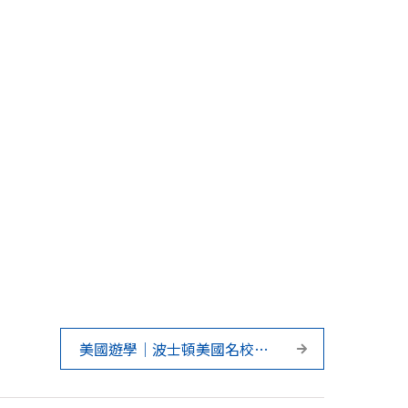
美國遊學｜波士頓美國名校升
學準備營