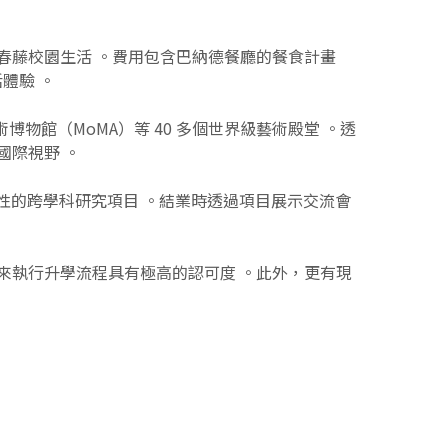
春藤校園生活 。費用包含巴納德餐廳的餐食計畫
體驗 。
物館（MoMA）等 40 多個世界級藝術殿堂 。透
國際視野 。
性的跨學科研究項目 。結業時透過項目展示交流會
來執行升學流程具有極高的認可度 。此外，更有現