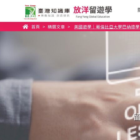
首頁
>
精選文章
>
美國遊學｜哥倫比亞大學巴納德學