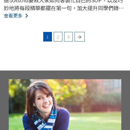
妙地將每段精華都擺在第一句，加大提升同學們錄取
的成功率💪💪撰寫留學讀書計畫常見錯誤及範例都在
查看更多
上下集影片中🎯
1
2
3