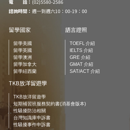
電 話：
(02)5580-2586
諮詢時間：
週一到週六10：00-19：00
留學國家
語言證照
留學美國
TOEFL 介紹
留學英國
IELTS 介紹
留學澳洲
GRE 介紹
留學加拿大
GMAT 介紹
留學紐西蘭
SAT/ACT 介紹
TKB放洋留遊學
TKB放洋留遊學
短期補習班服務契約書(消基會版本)
性騷擾防治相關
台灣知識庫申訴書
性騷擾事件申訴書