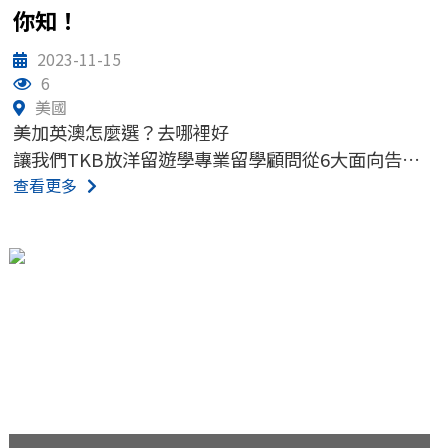
你知！
2023-11-15
6
美國
美加英澳怎麼選？去哪裡好
讓我們TKB放洋留遊學專業留學顧問從6大面向告訴
你：
查看更多
• 地理位置
• 申請時間
• 生活費
• 工作機會
• 申請文件
• 學校推薦