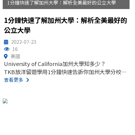
1分鐘快速了解加州大學：解析全美最好的公立大學
1分鐘快速了解加州大學：解析全美最好的
公立大學
2022-07-23
16
美國
University of California加州大學知多少？
TKB放洋留遊學用1分鐘快速告訴你加州大學分校有
哪些！
查看更多
加州大學介紹
加州大學10校區簡介
前進加州大學的6大留學規劃
交給TKB放洋顧問幫你專業落點分析，找出最適合你