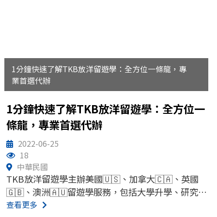
選校重點快速看
• 留學選校的重要性
• 2種常見的排名方式
• 4個常用的排名網站
• 選校除了看排名，還有更重要的...
1分鐘快速了解TKB放洋留遊學：全方位一條龍，專
TKB放洋留遊學主辦美國、加拿大、英國、澳洲留遊
業首選代辦
學服務，全方位一條龍服務，專業首選代辦，就找
TKB放洋！
1分鐘快速了解TKB放洋留遊學：全方位一
條龍，專業首選代辦
2022-06-25
18
中華民國
TKB放洋留遊學主辦美國🇺🇸、加拿大🇨🇦、英國
🇬🇧、澳洲🇦🇺留遊學服務，包括大學升學、研究所
升學、海外語言課程、個人遊學、團體遊學等，全方
查看更多