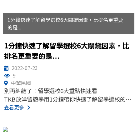
就讀的學校
1分鐘快速了解留學選校6大關鍵因素，比排名更重要
的是...
1分鐘快速了解留學選校6大關鍵因素，比
排名更重要的是...
2022-07-23
9
中華民國
別再糾結了！留學選校6大重點快速看
TKB放洋留遊學用1分鐘帶你快速了解留學選校的眉
眉角角
查看更多
交給TKB放洋顧問幫你專業落點分析，找出最適合你
就讀的學校