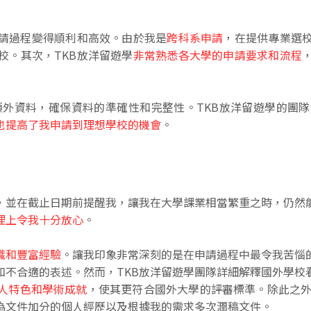
申請過程變得順利和高效。由於我是
跨科系申請
，在提供專業選校
校。其次，TKB放洋留遊學
非常熟悉各大學的申請要求和流程
齊額外資料，確保資料的準確性和完整性。TKB放洋留遊學的
也提高了我申請到理想學校的機會
。
程，並在截止日期前提醒我，讓我在大學課業相當繁重之時，仍然
理上令我十分放心
。
識和豐富經驗
。讓我印象非常深刻的是在申請過程中最令我苦惱
和不合適的表述。然而，TKB放洋留遊學團隊詳細解釋國外學校
人特色和學術成就
，使其更符合國外大學的評審標準。除此之外，
為文件加分的個人經歷以及根據我的需求多次潤稿文件。