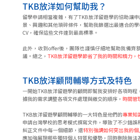
TKB放洋如何幫助我？
留學申請相當複雜，有了TKB放洋留遊學的協助讓
景、興趣和其他瑣碎條件，幫助我篩選出最適合的學
CV，確保這些文件達到最高標準。
此外，收到offer後，團隊也謹慎仔細地幫助我備
議。總之，
TKB放洋留遊學節省了我的時間和精力，
TKB放洋顧問輔導方式及特色
一開始TKB放洋留遊學的顧問即幫我安排好各項時
據我的需求調整各項文件處理與繳交的順序，
時間管
TKB放洋留遊學顧問輔導的一大特色是他們的
專業知
申請台灣學校的思考模式撰寫文件，導致了不少錯誤
糾正文件中每一個細節，還
特別強調如何突出我的個
應加強展現哪些獨特個人特質和優勢，同時刪除無法