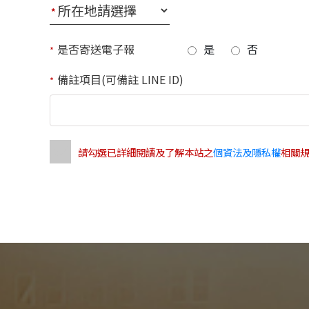
*
是否寄送電子報
是
否
*
備註項目(可備註 LINE ID)
*
請勾選已詳細閱讀及了解本站之
個資法及隱私權
相關