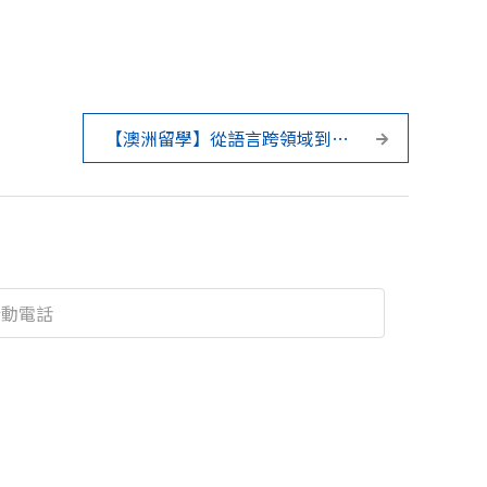
【澳洲留學】從語言跨領域到商
科：外文系學生勇闖雪梨大學