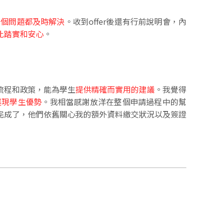
一個問題都及時解決
。收到offer後還有行前說明會，內
比踏實和安心
。
流程和政策，能為學生
提供精確而實用的建議
。我覺得
展現學生優勢
。我相當感謝放洋在整個申請過程中的幫
完成了，他們依舊關心我的額外資料繳交狀況以及簽證