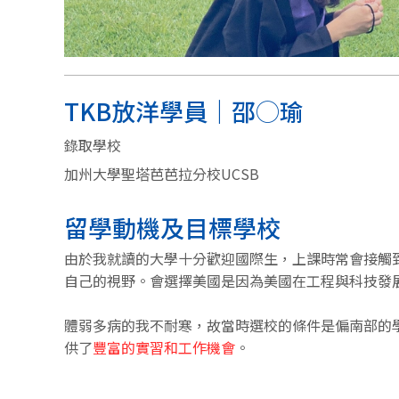
TKB放洋學員｜邵◯瑜
錄取學校
加州大學聖塔芭芭拉分校UCSB
留學動機及目標學校
由於我就讀的大學十分歡迎國際生，上課時常會接觸
自己的視野。會選擇美國是因為美國在工程與科技發
體弱多病的我不耐寒，故當時選校的條件是偏南部的
供了
豐富的實習和工作機會
。