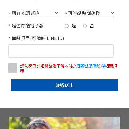
*
*
是否寄送電子報
是
否
*
備註項目(可備註 LINE ID)
*
請勾選已詳細閱讀及了解本站之
個資法及隱私權
相關規
範
確認送出