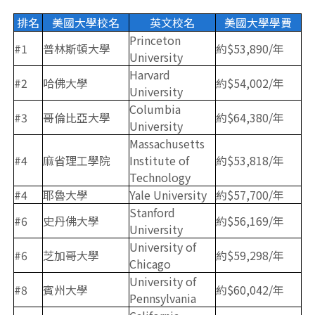
排名
美國大學校名
英文校名
美國大學學費
Princeton
#1
普林斯頓大學
約$53,890/年
University
Harvard
#2
哈佛大學
約$54,002/年
University
Columbia
#3
哥倫比亞大學
約$64,380/年
University
Massachusetts
#4
麻省理工學院
Institute of
約$53,818/年
Technology
#4
耶魯大學
Yale University
約$57,700/年
Stanford
#6
史丹佛大學
約$56,169/年
University
University of
#6
芝加哥大學
約$59,298/年
Chicago
University of
#8
賓州大學
約$60,042/年
Pennsylvania