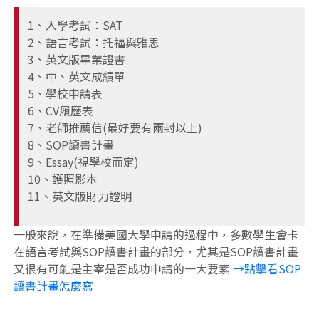
1、入學考試：SAT
2、語言考試：托福與雅思
3、英文版畢業證書
4、中、英文成績單
5、學校申請表
6、CV履歷表
7、老師推薦信(最好要有兩封以上)
8、SOP讀書計畫
9、Essay(視學校而定)
10、護照影本
11、英文版財力證明
一般來說，在準備美國大學申請的過程中，多數學生會卡
在語言考試與SOP讀書計畫的部分，尤其是SOP讀書計畫
又很有可能是主宰是否成功申請的一大要素
→點擊看SOP
讀書計畫怎麼寫