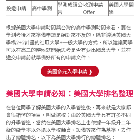
學測成績公
收到申請
美國大學開
投遞申請
高中學測
告
Offer
學
根據美國大學申請時間與台灣的高中學測時間來看，要在
學測考後才來準備申請是絕對來不及的，除非透過美國大
學橋2+2計畫的社區大學+一般大學的方式，所以建議同學
可以在高二的時候就開始思考是否有要出國念大學，並在
遞交申請前就準備好所有的申請文件。
美國多元入學申請 ❱
美國大學申請必知：美國大學排名整理
在各位同學了解美國大學的入學管道後，再來就是大家都
會很錯愕的項目，叫做選校；由於美國大學具有許多不同
的升學管道，當然在美國大學排名上也依據一年級升二年
級的續學率以外還以學校師資、設備等來作為基準，去作
出了總體排名，以下為美國大學排行的總體排名：