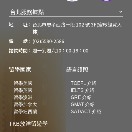
地 址：
台北市忠孝西路一段 102 號 3F(宏啟經貿大
樓)
電 話：
(02)5580-2586
諮詢時間：
週一到週六10：00-19：00
留學國家
語言證照
留學美國
TOEFL 介紹
留學英國
IELTS 介紹
留學澳洲
GRE 介紹
留學加拿大
GMAT 介紹
留學紐西蘭
SAT/ACT 介紹
TKB放洋留遊學