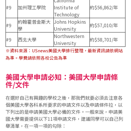
California
#9
加州理工學院
Institute of
約$56,862/年
Technology
約翰霍普金斯大
Johns Hopkins
#9
約$57,010/年
學
University
Northwestern
#9
西北大學
約$58,701/年
University
※資料來源：USnews美國大學排行整理，最新資訊請依網站
為準。學費請依照各校公告為準
美國大學申請必知：美國大學申請條
件/文件
在選好自己有興趣的學校之後，那我們就要必須去注意各
個美國大學各科系所要求的申請文件以及申請條件拉，以
下列出的是申請美國大學必備的文件。一般來說，申請美
國大學需要提供以下11項申請文件，建議同學可以自己列
舉清單，在一項一項的勾除：